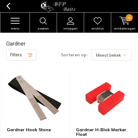
0
menu
zoeken
inloggen
wishlist
winkelwagen
Gardner
Sorteren op:
Filters
Gardner Hook Stone
Gardner H-Blok Marker
Float