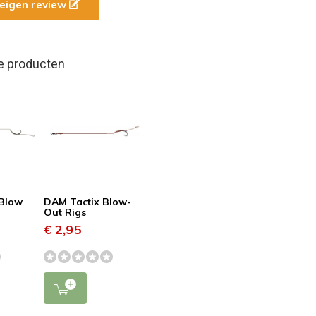
e eigen review
e producten
 Blow
DAM Tactix Blow-
Out Rigs
€ 2,95