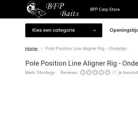
BFP Carp Store
Kies een categorie
Openingstij
Home
Pole Position Line Aligner Rig - Onderlijn
Pole Position Line Aligner Rig - Onde
Merk:
Strategy
Reviews:
Je beoord
(0)