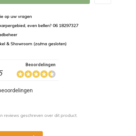
tie op uw vragen
karpergebied, even bellen? 06 18297327
aadbeheer
nkel & Showroom (zo/ma gesloten)
Beoordelingen
5
beoordelingen
en reviews geschreven over dit product.