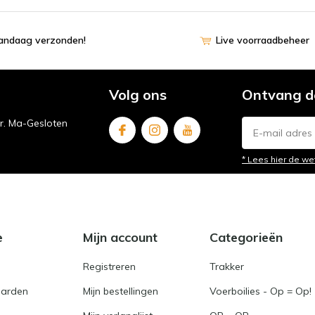
vandaag verzonden!
Live voorraadbeheer
Volg ons
Ontvang d
ur. Ma-Gesloten
* Lees hier de we
e
Mijn account
Categorieën
Registreren
Trakker
arden
Mijn bestellingen
Voerboilies - Op = Op!