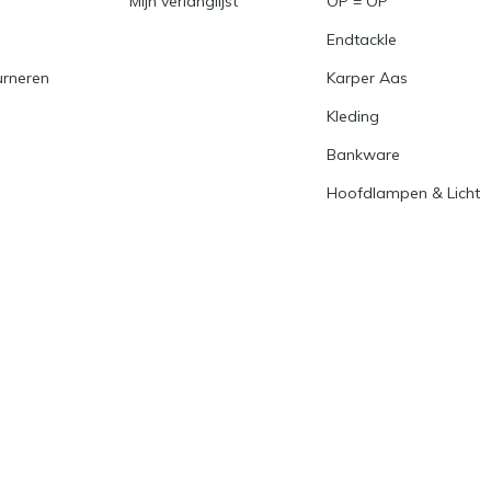
Mijn verlanglijst
OP = OP
Endtackle
urneren
Karper Aas
Kleding
Bankware
Hoofdlampen & Licht