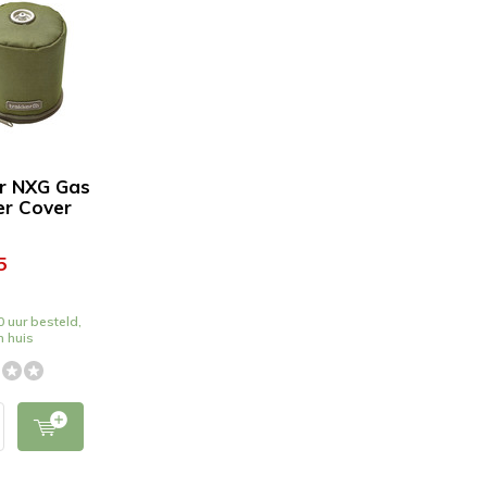
r NXG Gas
er Cover
5
 uur besteld,
n huis