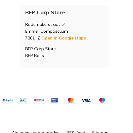
BFP Carp Store
Rademakerstraat 54
Emmer Compascuum
7881 JZ
Open in Google Maps
BFP Carp Store
BFP Baits
Algemene voorwaarden
RSS-feed
Sitemap