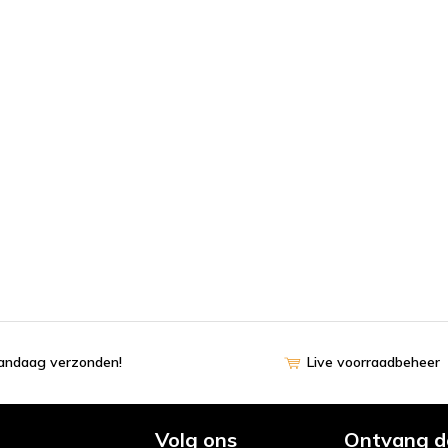
vandaag verzonden!
Live voorraadbeheer
Volg ons
Ontvang d