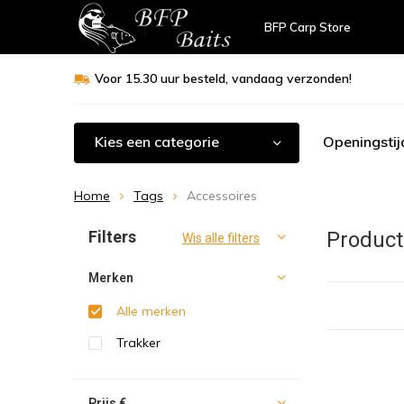
BFP Carp Store
Voor 15.30 uur besteld, vandaag verzonden!
Kies een categorie
Openingstij
Home
Tags
Accessoires
Sorteren op:
Filters
Product
Wis alle filters
Merken
Alle merken
Trakker
Prijs
€