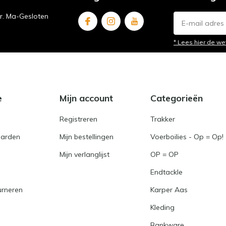
ur. Ma-Gesloten
* Lees hier de we
e
Mijn account
Categorieën
Registreren
Trakker
arden
Mijn bestellingen
Voerboilies - Op = Op!
Mijn verlanglijst
OP = OP
Endtackle
urneren
Karper Aas
Kleding
Bankware