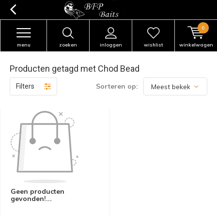
0
menu
zoeken
inloggen
wishlist
winkelwagen
Producten getagd met Chod Bead
Sorteren op:
Filters
Geen producten
gevonden!...