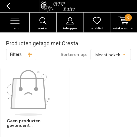
0
menu
zoeken
inloggen
wishlist
winkelwagen
Producten getagd met Cresta
Sorteren op:
Filters
Geen producten
gevonden!...