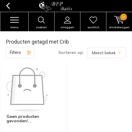
0
menu
zoeken
inloggen
wishlist
winkelwagen
Producten getagd met Crib
Sorteren op:
Filters
Geen producten
gevonden!...