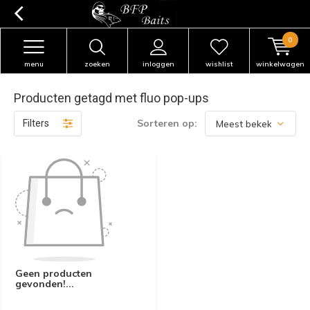
0
menu
zoeken
inloggen
wishlist
winkelwagen
Producten getagd met fluo pop-ups
Sorteren op:
Filters
Geen producten
gevonden!...