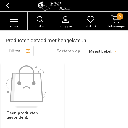
0
menu
zoeken
inloggen
wishlist
winkelwagen
Producten getagd met hengelsteun
Sorteren op:
Filters
Geen producten
gevonden!...