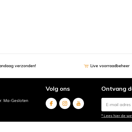
vandaag verzonden!
Live voorraadbeheer
Volg ons
Ontvang d
ur. Ma-Gesloten
* Lees hier de we