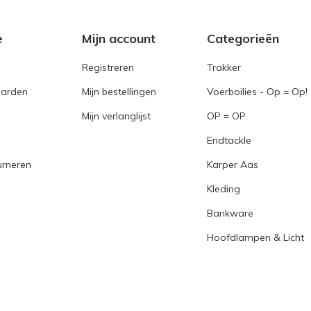
e
Mijn account
Categorieën
Registreren
Trakker
arden
Mijn bestellingen
Voerboilies - Op = Op!
Mijn verlanglijst
OP = OP
Endtackle
urneren
Karper Aas
Kleding
Bankware
Hoofdlampen & Licht