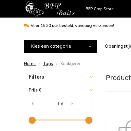
BFP Carp Store
Voor 15.30 uur besteld, vandaag verzonden!
Kies een categorie
Openingstij
Home
Tags
Kookgerei
Sorteren op:
Filters
Product
Prijs
€
tot