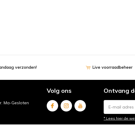
vandaag verzonden!
Live voorraadbeheer
Volg ons
Ontvang d
ur. Ma-Gesloten
* Lees hier de we