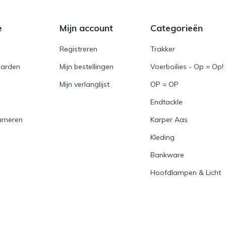
e
Mijn account
Categorieën
Registreren
Trakker
arden
Mijn bestellingen
Voerboilies - Op = Op!
Mijn verlanglijst
OP = OP
Endtackle
urneren
Karper Aas
Kleding
Bankware
Hoofdlampen & Licht