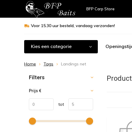
BFP Carp Store
Voor 15.30 uur besteld, vandaag verzonden!
Kies een categorie
Openingstij
Home
Tags
Landings net
Sorteren op:
Filters
Product
Prijs
€
tot