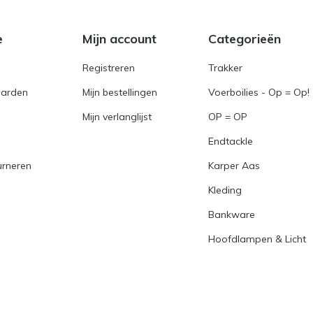
e
Mijn account
Categorieën
Registreren
Trakker
arden
Mijn bestellingen
Voerboilies - Op = Op!
Mijn verlanglijst
OP = OP
Endtackle
urneren
Karper Aas
Kleding
Bankware
Hoofdlampen & Licht