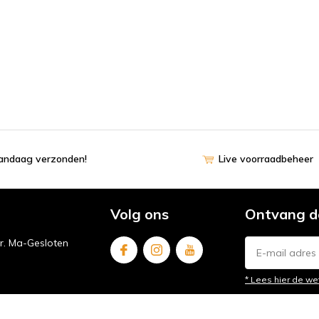
vandaag verzonden!
Live voorraadbeheer
Volg ons
Ontvang d
ur. Ma-Gesloten
* Lees hier de we