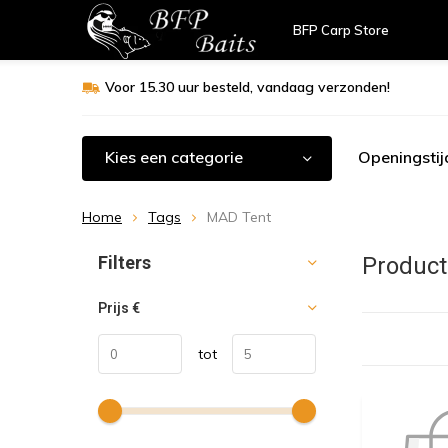
BFP Carp Store
Voor 15.30 uur besteld, vandaag verzonden!
Kies een categorie
Openingstij
Home
Tags
MAD Tent
Sorteren op:
Filters
Product
Prijs
€
tot