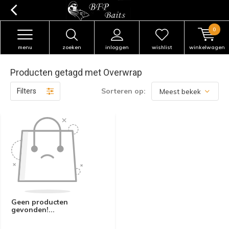
0
menu
zoeken
inloggen
wishlist
winkelwagen
Producten getagd met Overwrap
Sorteren op:
Filters
Geen producten
gevonden!...