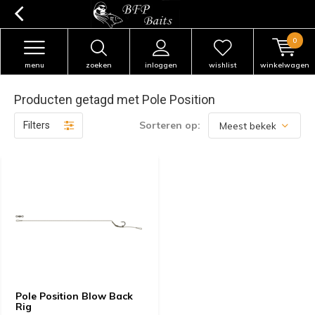
0
menu
zoeken
inloggen
wishlist
winkelwagen
Producten getagd met Pole Position
Sorteren op:
Filters
Pole Position Blow Back
Rig