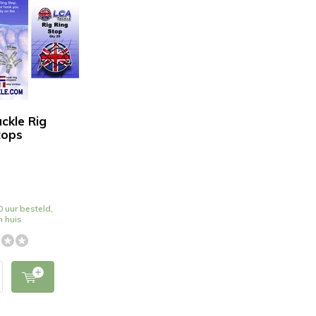
ckle Rig
tops
 uur besteld,
n huis