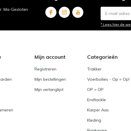
ur. Ma-Gesloten
* Lees hier de we
e
Mijn account
Categorieën
Registreren
Trakker
arden
Mijn bestellingen
Voerboilies - Op = Op!
Mijn verlanglijst
OP = OP
Endtackle
urneren
Karper Aas
Kleding
Bankware