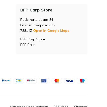
BFP Carp Store
Rademakerstraat 54
Emmer Compascuum
7881 JZ
Open in Google Maps
BFP Carp Store
BFP Baits
Algemene voorwaarden
RSS-feed
Sitemap