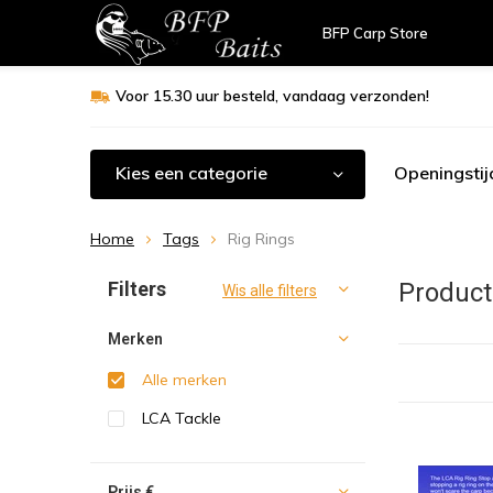
BFP Carp Store
Voor 15.30 uur besteld, vandaag verzonden!
Kies een categorie
Openingstij
Home
Tags
Rig Rings
Sorteren op:
Filters
Product
Wis alle filters
Merken
Alle merken
LCA Tackle
Prijs
€