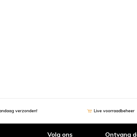
vandaag verzonden!
Live voorraadbeheer
Volg ons
Ontvang d