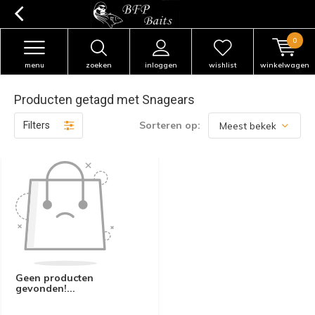
0
menu
zoeken
inloggen
wishlist
winkelwagen
Producten getagd met Snagears
Sorteren op:
Filters
Geen producten
gevonden!...