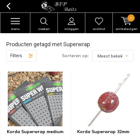
0
menu
zoeken
inloggen
wishlist
winkelwagen
Producten getagd met Superwrap
Sorteren op:
Filters
Korda Superwrap medium
Korda Superwrap 32mm