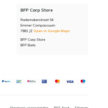
BFP Carp Store
Rademakerstraat 54
Emmer Compascuum
7881 JZ
Open in Google Maps
BFP Carp Store
BFP Baits
Algemene voorwaarden
RSS-feed
Sitemap