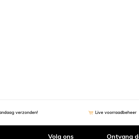
vandaag verzonden!
Live voorraadbeheer
Volg ons
Ontvang d