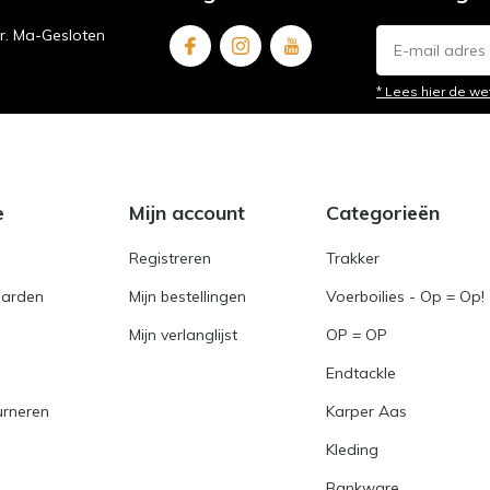
ur. Ma-Gesloten
* Lees hier de we
e
Mijn account
Categorieën
Registreren
Trakker
arden
Mijn bestellingen
Voerboilies - Op = Op!
Mijn verlanglijst
OP = OP
Endtackle
urneren
Karper Aas
Kleding
Bankware