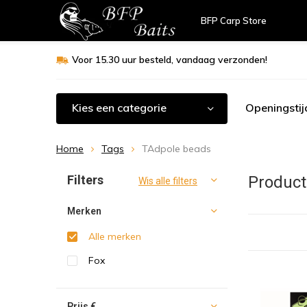
BFP Carp Store
Voor 15.30 uur besteld, vandaag verzonden!
Kies een categorie
Openingstij
Home
Tags
TAdpole beads
Sorteren op:
Filters
Product
Wis alle filters
Merken
Alle merken
Fox
Prijs
€