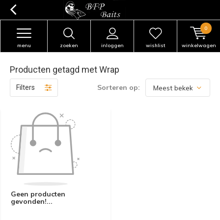
0
menu
zoeken
inloggen
wishlist
winkelwagen
Producten getagd met Wrap
Sorteren op:
Filters
Geen producten
gevonden!...