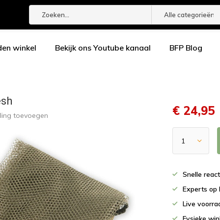
Alle categorieën
den winkel
Bekijk ons Youtube kanaal
BFP Blog
esh
€ 24,95
ling toevoegen
Snelle reac
Experts op 
Live voorr
Fysieke wi