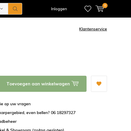
0
Inloggen
Klantenservice
Toevoegen aan winkelwagen
tie op uw vragen
karpergebied, even bellen? 06 18297327
aadbeheer
nkel & Showroom (zo/ma gesloten)