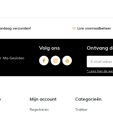
vandaag verzonden!
Live voorraadbeheer
Volg ons
Ontvang d
ur. Ma-Gesloten
* Lees hier de we
e
Mijn account
Categorieën
Registreren
Trakker