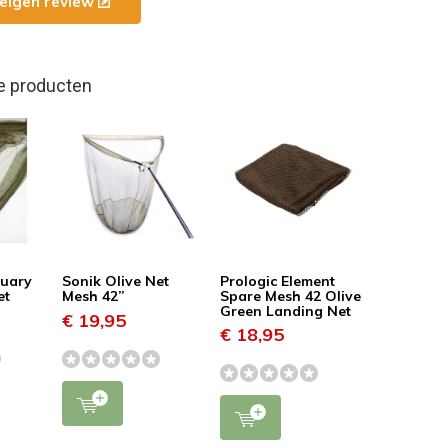
e eigen review
e producten
tuary
Sonik Olive Net
Prologic Element
et
Mesh 42”
Spare Mesh 42 Olive
Green Landing Net
€ 19,95
€ 18,95