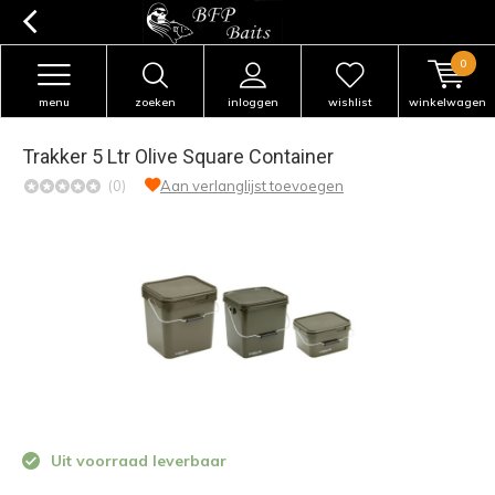
0
menu
zoeken
inloggen
wishlist
winkelwagen
Trakker 5 Ltr Olive Square Container
(0)
Aan verlanglijst toevoegen
Uit voorraad leverbaar