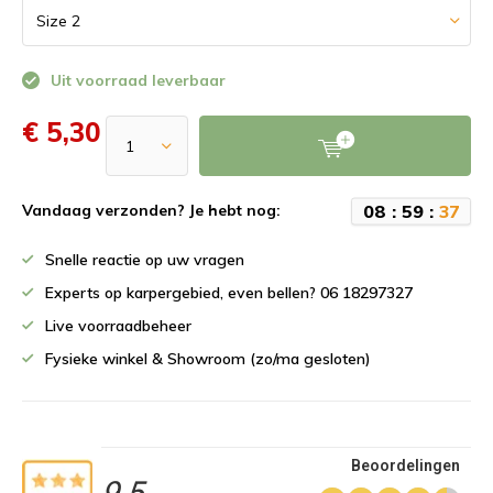
Uit voorraad leverbaar
€ 5,30
0
8
:
5
9
:
3
7
Vandaag verzonden? Je hebt nog:
Snelle reactie op uw vragen
Experts op karpergebied, even bellen? 06 18297327
Live voorraadbeheer
Fysieke winkel & Showroom (zo/ma gesloten)
Beoordelingen