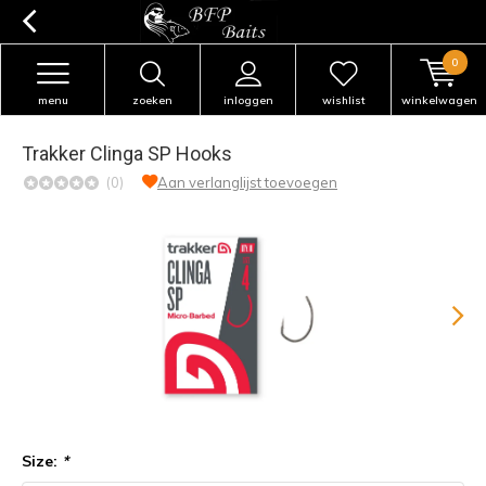
0
menu
zoeken
inloggen
wishlist
winkelwagen
Trakker Clinga SP Hooks
(0)
Aan verlanglijst toevoegen
Size:
*