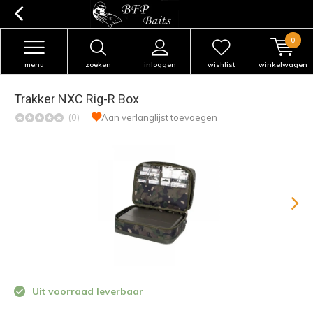
0
menu
zoeken
inloggen
wishlist
winkelwagen
Trakker NXC Rig-R Box
(0)
Aan verlanglijst toevoegen
Uit voorraad leverbaar