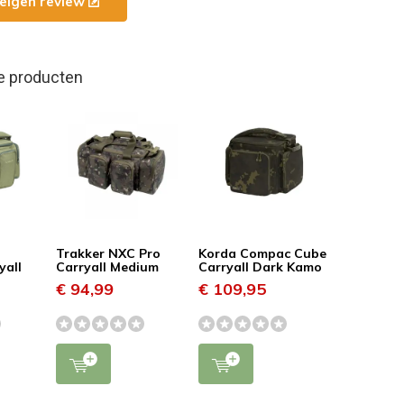
e eigen review
e producten
Trakker NXC Pro
Korda Compac Cube
yall
Carryall Medium
Carryall Dark Kamo
€ 94,99
€ 109,95