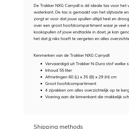
De Trakker NXG Carryall is dé ideale tas voor het
waterkant. De tas is gemaakt van het slijtvaste e
zorgt er voor dat jouw spullen altijd heel en dro
over een groot hoofdcompartiment waar je veel spul
kookspullen of jouw endtackle in doet, je kan g
het dat jij niks hoeft te vergeten en alles overzi
Kenmerken van de Trakker NXG Carryall:
Vervaardigd uit Trakker N-Dura stof welke sl
Inhoud 55 liter
Afmetingen 60 (L) x 35 (B) x 29 (H) cm
Groot hoofdcompartiment
4 zijvakken om alles overzichtelijk op te ber
Voering aan de binnenkant die makkelijk sc
Shipping methods