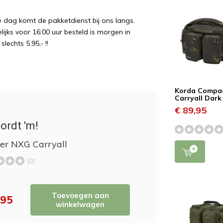
e dag komt de pakketdienst bij ons langs.
ijks voor 16:00 uur besteld is morgen in
echts 5.95,- !!
Korda Compa
Carryall Dar
€ 89,95
ordt 'm!
er NXG Carryall
(0)
Toevoegen aan
,95
winkelwagen