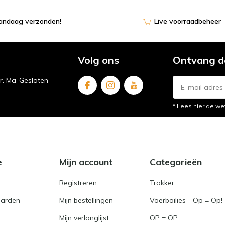
vandaag verzonden!
Live voorraadbeheer
Volg ons
Ontvang d
ur. Ma-Gesloten
* Lees hier de we
e
Mijn account
Categorieën
Registreren
Trakker
arden
Mijn bestellingen
Voerboilies - Op = Op!
Mijn verlanglijst
OP = OP