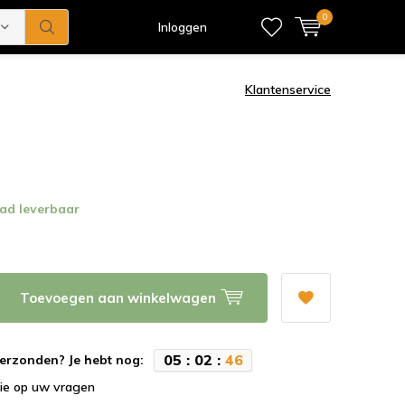
0
Inloggen
Klantenservice
ad leverbaar
Toevoegen aan winkelwagen
0
5
:
0
2
:
4
6
erzonden? Je hebt nog:
tie op uw vragen