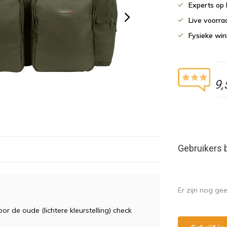
Experts op 
Live voorr
Fysieke wi
9,
Gebruikers 
Er zijn nog ge
oor de oude (lichtere kleurstelling) check