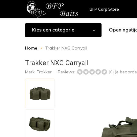
BFP Carp Store
Kies een categorie
Openingstij
Home
Trakker NXG Carryall
Trakker NXG Carryall
Merk:
Trakker
Reviews:
Je beoorde
(0)