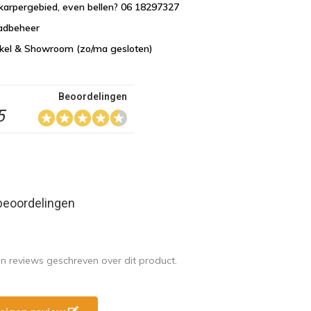
karpergebied, even bellen? 06 18297327
aadbeheer
nkel & Showroom (zo/ma gesloten)
Beoordelingen
5
beoordelingen
en reviews geschreven over dit product.