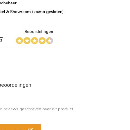
aadbeheer
nkel & Showroom (zo/ma gesloten)
Beoordelingen
5
beoordelingen
en reviews geschreven over dit product.