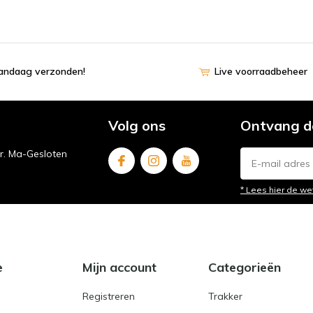
vandaag verzonden!
Live voorraadbeheer
Volg ons
Ontvang d
ur. Ma-Gesloten
* Lees hier de we
e
Mijn account
Categorieën
Registreren
Trakker