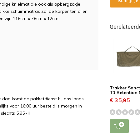
Schrijf j
andige knielmat die ook als opbergzakje
dikke schuimmatras zal de karper ten aller
gen zijn 118cm x 78cm x 12cm.
Gerelateerd
Trakker Sanc
T1 Retention 
e dag komt de pakketdienst bij ons langs.
€ 35,95
ijks voor 16:00 uur besteld is morgen in
echts 5.95,- !!