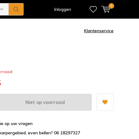
0
Inloggen
Klantenservice
orraad
5
Niet op voorraad
tie op uw vragen
karpergebied, even bellen? 06 18297327