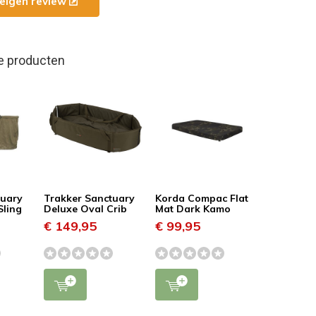
e eigen review
e producten
tuary
Trakker Sanctuary
Korda Compac Flat
Sling
Deluxe Oval Crib
Mat Dark Kamo
€ 149,95
€ 99,95