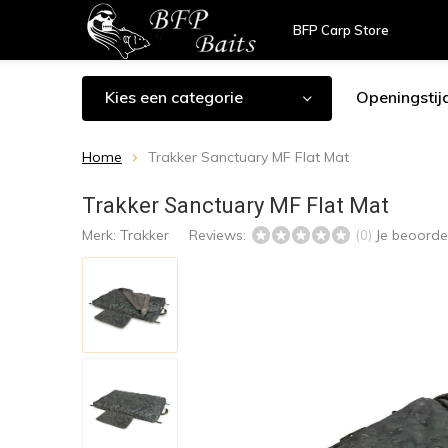
BFP Carp Store
Kies een categorie
Openingstij
Home
Trakker Sanctuary MF Flat Mat
Trakker Sanctuary MF Flat Mat
Merk:
Trakker
Reviews:
Je beoorde
(0)