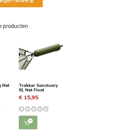
e eigen review
e producten
g Net
Trakker Sanctuary
XL Net Float
€ 15,95