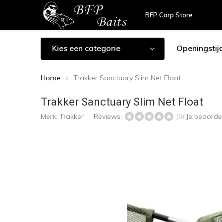
BFP Carp Store
Kies een categorie
Openingstij
Home
Trakker Sanctuary Slim Net Float
Trakker Sanctuary Slim Net Float
Merk:
Trakker
Reviews:
Je beoorde
(0)