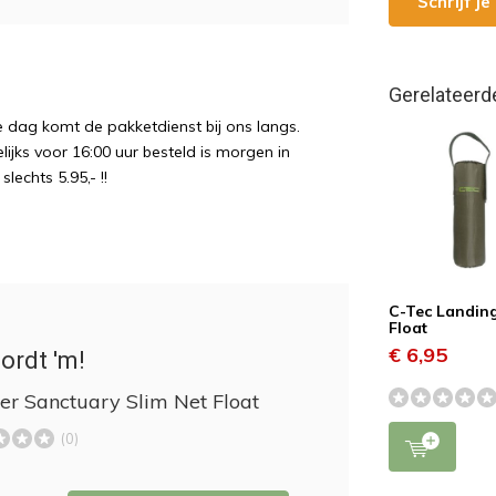
Schrijf j
Gerelateerd
e dag komt de pakketdienst bij ons langs.
ijks voor 16:00 uur besteld is morgen in
echts 5.95,- !!
C-Tec Landin
Float
€ 6,95
ordt 'm!
er Sanctuary Slim Net Float
(0)