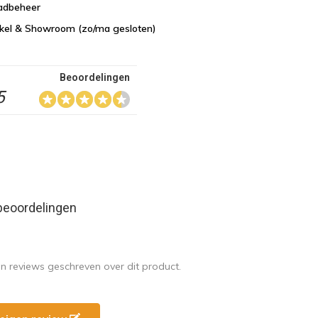
aadbeheer
nkel & Showroom (zo/ma gesloten)
Beoordelingen
5
beoordelingen
en reviews geschreven over dit product.