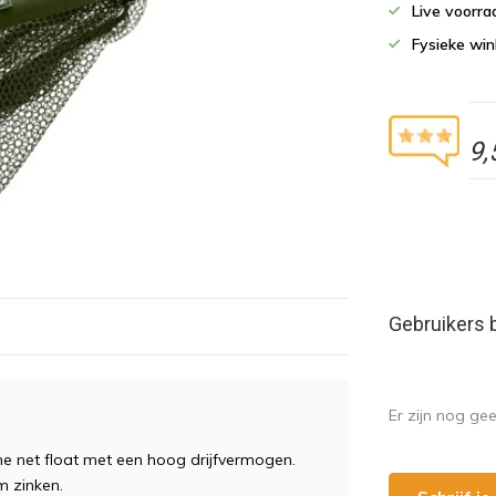
Live voorr
Fysieke wi
9,
Gebruikers 
Er zijn nog ge
ne net float met een hoog drijfvermogen.
m zinken.