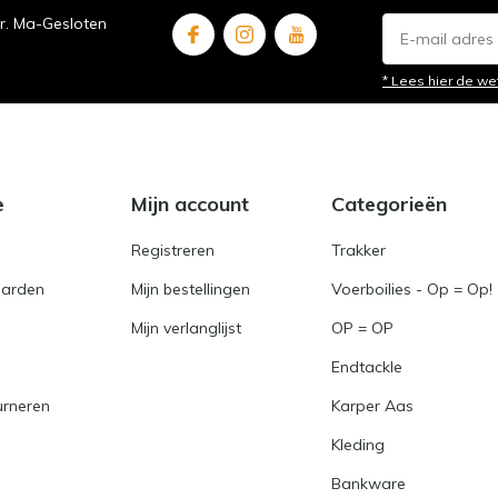
ur. Ma-Gesloten
* Lees hier de we
e
Mijn account
Categorieën
Registreren
Trakker
arden
Mijn bestellingen
Voerboilies - Op = Op!
Mijn verlanglijst
OP = OP
Endtackle
urneren
Karper Aas
Kleding
Bankware