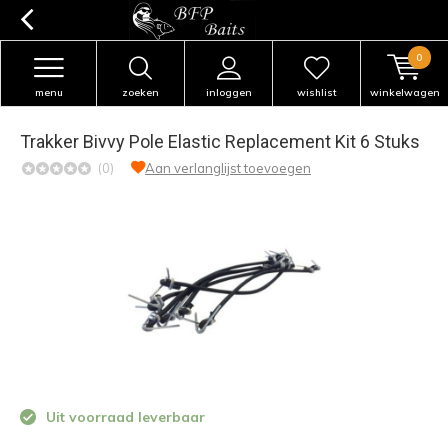
0
menu
zoeken
inloggen
wishlist
winkelwagen
Trakker Bivvy Pole Elastic Replacement Kit 6 Stuks
(0)
Aan verlanglijst toevoegen
Uit voorraad leverbaar