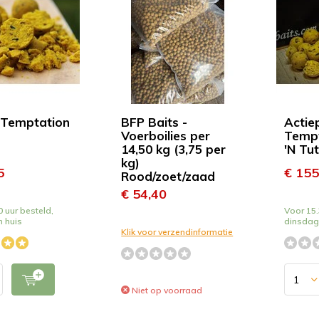
 Temptation
BFP Baits -
Actie
Voerboilies per
Tempt
14,50 kg (3,75 per
'N Tut
kg)
5
€ 155
Rood/zoet/zaad
€ 54,40
 uur besteld,
Voor 15.
n huis
dinsdag 
Klik voor verzendinformatie
Niet op voorraad