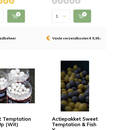
aadbeheer
Vaste verzendkosten € 5,95,-
 Temptation
Actiepakket Sweet
p (Wit)
Temptation & Fish
X