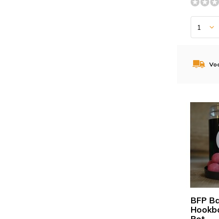
Voo
BFP Ba
Hookba
Pot