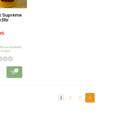
t Supreme
.5ltr
95
30 uur besteld,
in huis
1
2
3