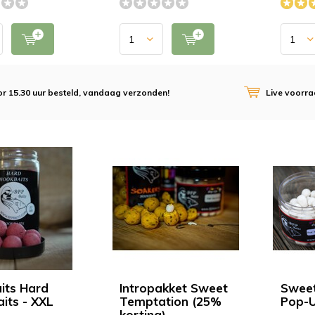
r 15.30 uur besteld, vandaag verzonden!
Live voorr
its Hard
Intropakket Sweet
Sweet
its - XXL
Temptation (25%
Pop-U
korting)