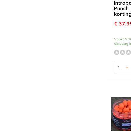
Introp
Punch
korting
€ 37,9
Voor 15.30
dinsdag i