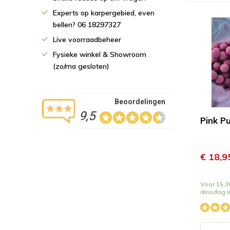
Experts op karpergebied, even
bellen? 06 18297327
Live voorraadbeheer
Fysieke winkel & Showroom
(zo/ma gesloten)
Beoordelingen
9,5
Pink P
€ 18,9
Voor 15.30
dinsdag i