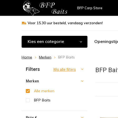
BFP Carp Store
Voor 15.30 uur besteld, vandaag verzonden!
Kies een categorie
Openingstij
Home
Merken
BFP Baits
Sorteren op:
Filters
BFP Bai
Wis alle filters
Merken
Alle merken
BFP Baits
Prijs
€