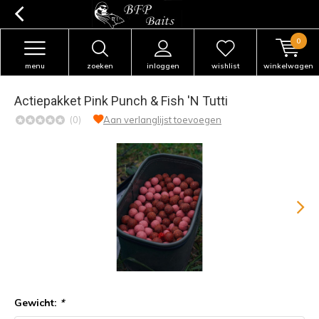
0
menu
zoeken
inloggen
wishlist
winkelwagen
Actiepakket Pink Punch & Fish 'N Tutti
(0)
Aan verlanglijst toevoegen
Gewicht:
*