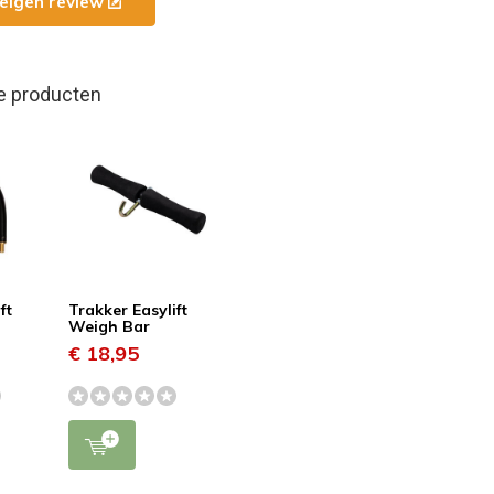
e eigen review
e producten
ft
Trakker Easylift
Weigh Bar
€ 18,95