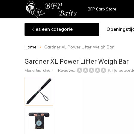
BFP Carp Store
Kies een categorie
Openingstij
Home
Gardner XL Power Lifter Weigh Bar
Gardner XL Power Lifter Weigh Bar
Merk:
Gardner
Reviews:
Je beoord
(0)