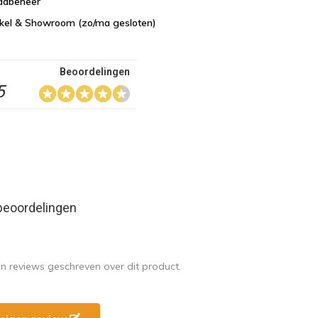
aadbeheer
nkel & Showroom (zo/ma gesloten)
Beoordelingen
5
beoordelingen
en reviews geschreven over dit product.