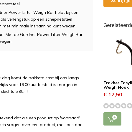
Schrijf j
epnetsteel.
ner Power Lifter Weigh Bar helpt bij een
als verlengstuk op een schepnetsteel
Gerelateerd
en met minimale inspanning kunt wegen.
n. Met de Gardner Power Lifter Weigh Bar
 wegen.
e dag komt de pakketdienst bij ons langs.
Trakker Easyli
ijks voor 16:00 uur besteld is morgen in
Weigh Hook
echts 5.95,- !!
€ 17,50
etekend dat als een product op 'voorraad'
 toch vragen over een product, mail ons dan