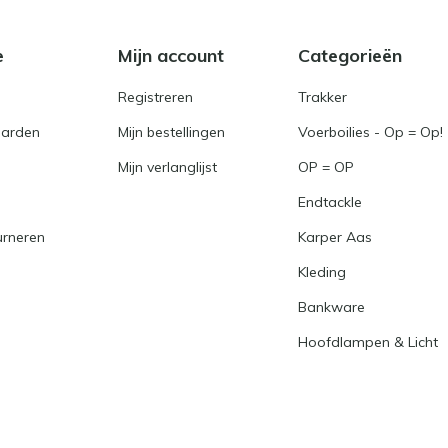
e
Mijn account
Categorieën
Registreren
Trakker
arden
Mijn bestellingen
Voerboilies - Op = Op!
Mijn verlanglijst
OP = OP
Endtackle
urneren
Karper Aas
Kleding
Bankware
Hoofdlampen & Licht