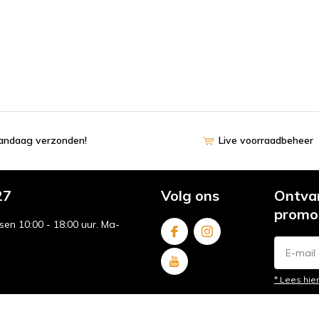
vandaag verzonden!
Live voorraadbeheer
27
Volg ons
Ontvan
promo
sen 10:00 - 18:00 uur. Ma-
* Lees hie