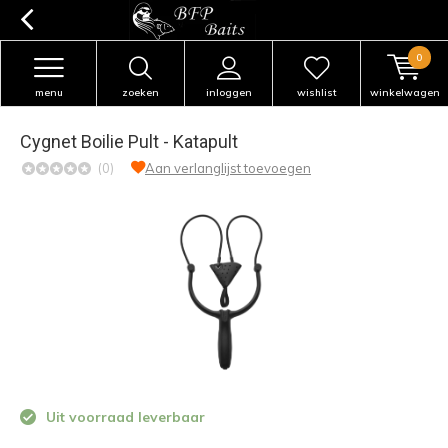
0
menu
zoeken
inloggen
wishlist
winkelwagen
Cygnet Boilie Pult - Katapult
(0)
Aan verlanglijst toevoegen
Uit voorraad leverbaar