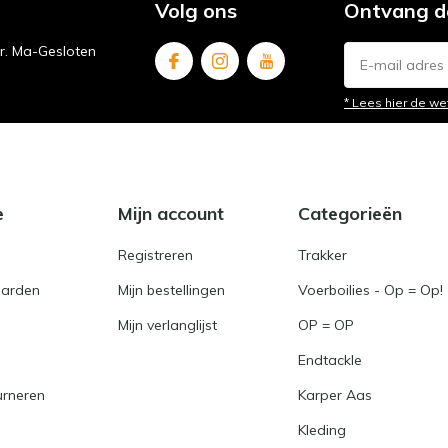
Volg ons
Ontvang d
ur. Ma-Gesloten
* Lees hier de we
e
Mijn account
Categorieën
Registreren
Trakker
arden
Mijn bestellingen
Voerboilies - Op = Op!
Mijn verlanglijst
OP = OP
Endtackle
urneren
Karper Aas
Kleding