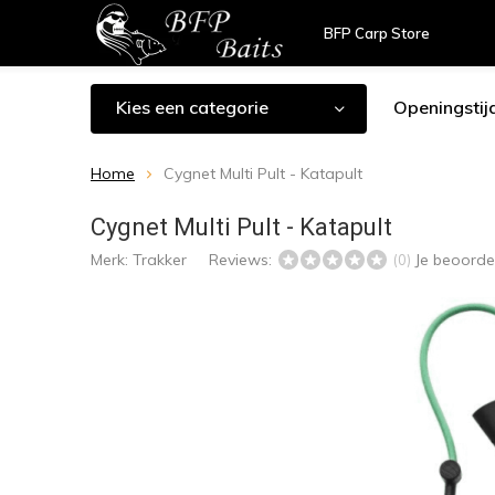
BFP Carp Store
Kies een categorie
Openingstij
Home
Cygnet Multi Pult - Katapult
Cygnet Multi Pult - Katapult
Merk:
Trakker
Reviews:
Je beoorde
(0)