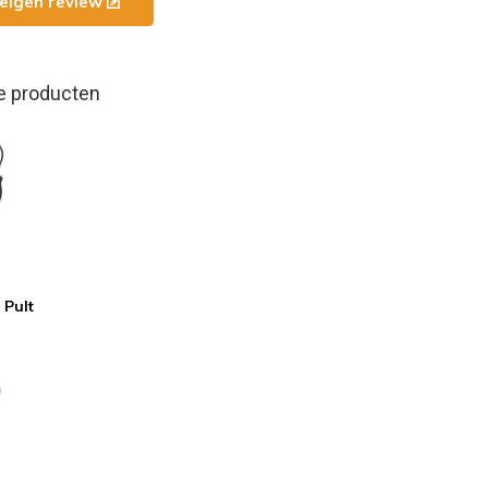
e eigen review
e producten
 Pult