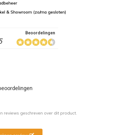
aadbeheer
nkel & Showroom (zo/ma gesloten)
Beoordelingen
5
beoordelingen
en reviews geschreven over dit product.