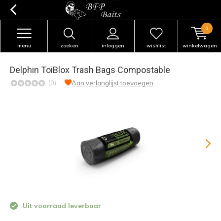
0
menu
zoeken
inloggen
wishlist
winkelwagen
Delphin ToiBlox Trash Bags Compostable
(0)
Aan verlanglijst toevoegen
Uit voorraad leverbaar