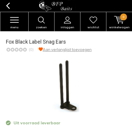
0
menu
zoeken
inloggen
wishlist
winkelwagen
Fox Black Label Snag Ears
(0)
Aan verlanglijst toevoegen
Uit voorraad leverbaar