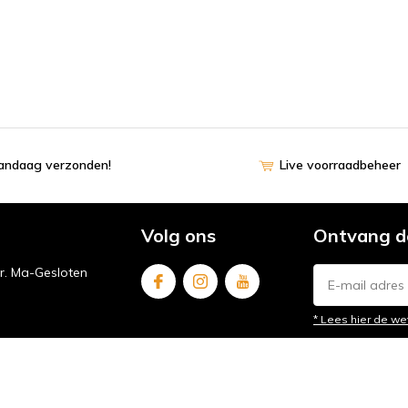
vandaag verzonden!
Live voorraadbeheer
Volg ons
Ontvang d
ur. Ma-Gesloten
* Lees hier de we