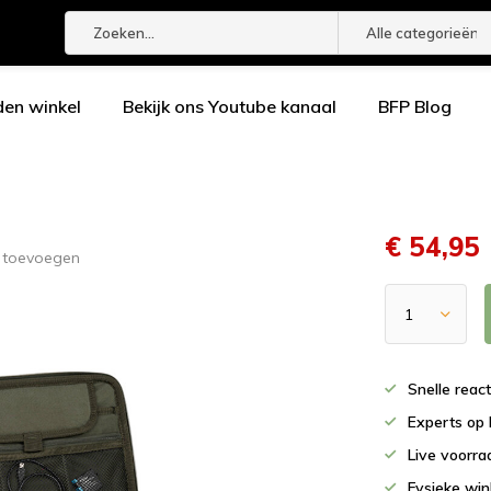
Alle categorieën
den winkel
Bekijk ons Youtube kanaal
BFP Blog
€ 54,95
g toevoegen
Snelle reac
Experts op 
Live voorr
Fysieke wi