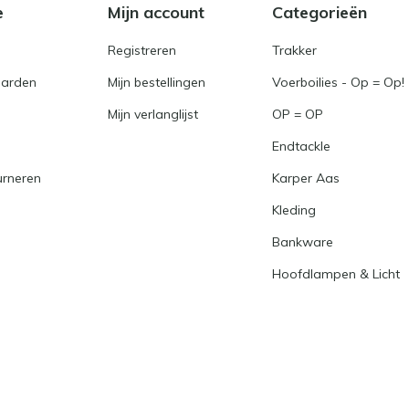
e
Mijn account
Categorieën
Registreren
Trakker
arden
Mijn bestellingen
Voerboilies - Op = Op!
Mijn verlanglijst
OP = OP
Endtackle
urneren
Karper Aas
Kleding
Bankware
Hoofdlampen & Licht