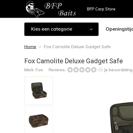
BFP Carp Store
Kies een categorie
Openingstij
Home
Fox Camolite Deluxe Gadget Safe
Fox Camolite Deluxe Gadget Safe
Merk:
Fox
Reviews:
Je beoordelin
(0)