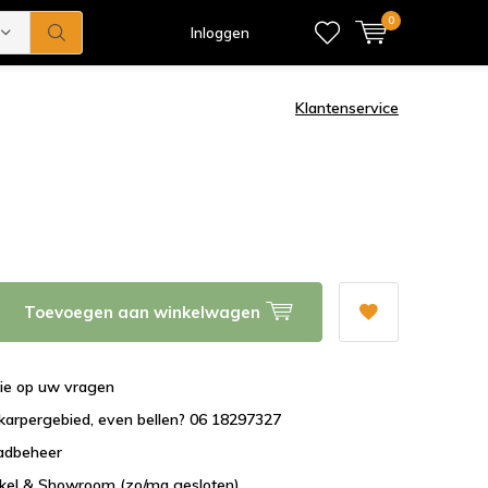
0
Inloggen
Klantenservice
Toevoegen aan winkelwagen
tie op uw vragen
karpergebied, even bellen? 06 18297327
aadbeheer
nkel & Showroom (zo/ma gesloten)