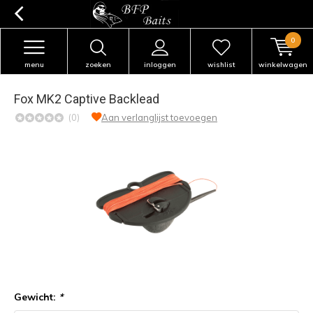
0
menu
zoeken
inloggen
wishlist
winkelwagen
Fox MK2 Captive Backlead
(0)
Aan verlanglijst toevoegen
Gewicht:
*