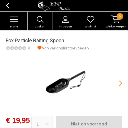
0
menu
zoeken
inloggen
wishlist
winkelwagen
Fox Particle Baiting Spoon
(0)
Aan verlanglijst toevoegen
€ 19,95
Niet op voorraad