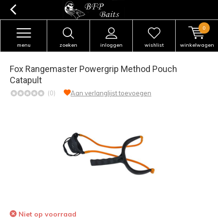
0
menu
zoeken
inloggen
wishlist
winkelwagen
Fox Rangemaster Powergrip Method Pouch
Catapult
(0)
Aan verlanglijst toevoegen
Niet op voorraad