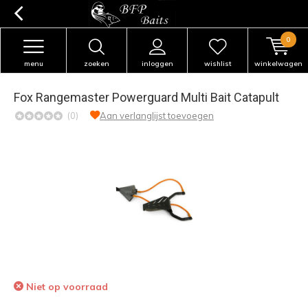
0
menu
zoeken
inloggen
wishlist
winkelwagen
Fox Rangemaster Powerguard Multi Bait Catapult
(0)
Aan verlanglijst toevoegen
Niet op voorraad