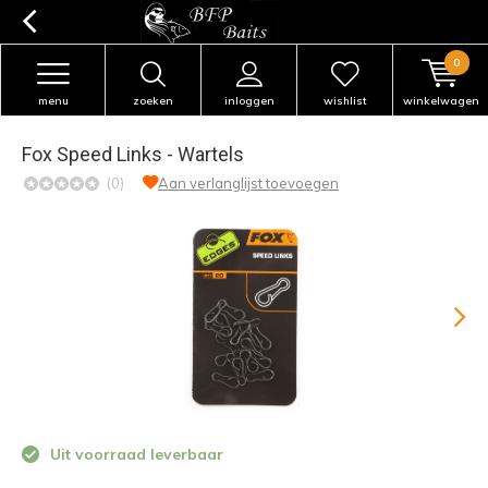
0
menu
zoeken
inloggen
wishlist
winkelwagen
Fox Speed Links - Wartels
(0)
Aan verlanglijst toevoegen
Uit voorraad leverbaar