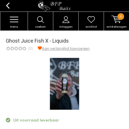
0
menu
zoeken
inloggen
wishlist
winkelwagen
Ghost Juice Fish X - Liquids
(0)
Aan verlanglijst toevoegen
Uit voorraad leverbaar