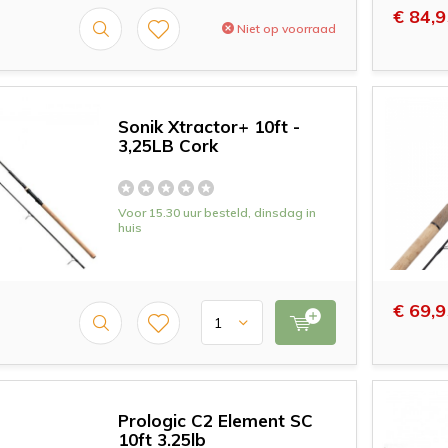
€ 84,9
Niet op voorraad
Sonik Xtractor+ 10ft -
3,25LB Cork
Voor 15.30 uur besteld, dinsdag in
huis
€ 69,9
Prologic C2 Element SC
10ft 3.25lb