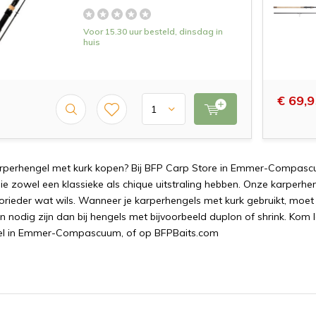
Voor 15.30 uur besteld, dinsdag in
huis
€ 69,9
r
per
heng
el
met
k
ur
k
k
open
?
B
ij
B
FP
Car
p
Store
in
Em
mer
-
Comp
asc
ie
z
ow
el
e
en
k
lass
ie
ke
al
s
ch
ique
u
it
st
ral
ing
he
b
ben
.
On
ze
k
ar
per
he
or
ied
er
wat
w
ils
.
W
anne
er
je
k
ar
per
heng
els
met
k
ur
k
g
eb
ru
ik
t
,
mo
et
n
nod
ig
z
ijn
dan
b
ij
he
ng
els
met
b
ij
v
oor
bee
ld
dupl
on
of
shrink
.
Kom
l
el
in
Em
mer
-
Comp
asc
uum, of op BFPBaits.com