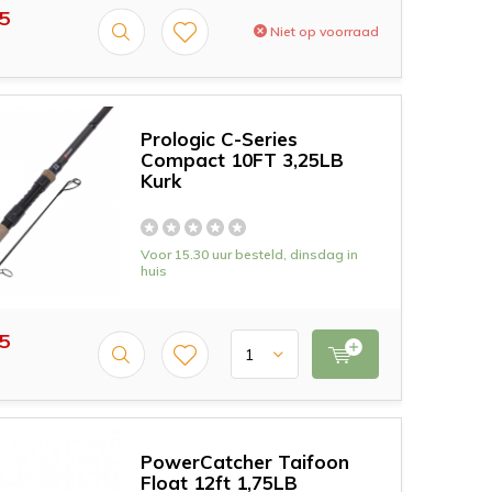
5
Niet op voorraad
Prologic C-Series
Compact 10FT 3,25LB
Kurk
Voor 15.30 uur besteld, dinsdag in
huis
5
PowerCatcher Taifoon
Float 12ft 1,75LB