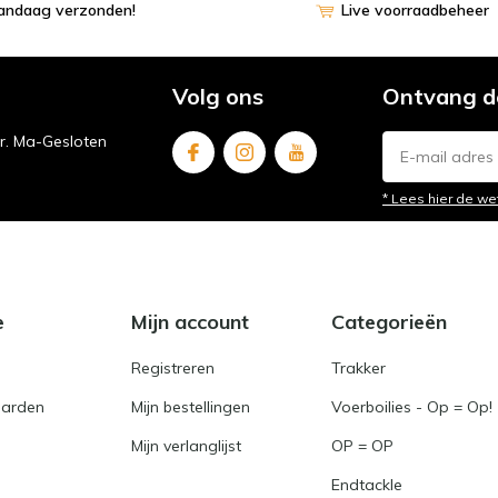
vandaag verzonden!
Live voorraadbeheer
Volg ons
Ontvang d
ur. Ma-Gesloten
* Lees hier de we
e
Mijn account
Categorieën
Registreren
Trakker
arden
Mijn bestellingen
Voerboilies - Op = Op!
Mijn verlanglijst
OP = OP
Endtackle