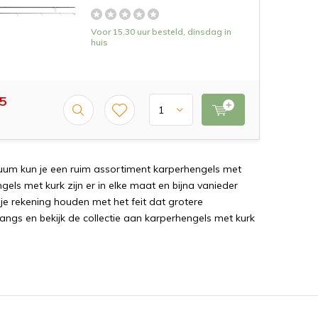
Voor 15.30 uur besteld, dinsdag in
huis
5
uum
k
un
je
e
en
ru
im
ass
ort
iment
k
ar
per
heng
els
met
ng
els
met
k
ur
k
z
ijn
er
in
el
ke
ma
at
en
b
ij
na
van
ied
er
je
re
k
ening
h
oud
en
met
he
t
fe
it
dat
gro
t
ere
angs
en
be
k
ijk
de
collect
ie
a
an
k
ar
per
heng
els
met
k
ur
k