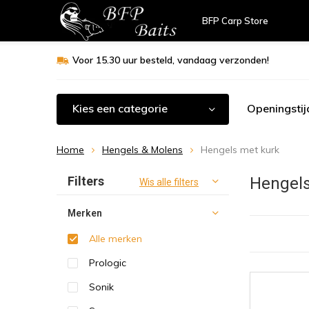
BFP Carp Store
Voor 15.30 uur besteld, vandaag verzonden!
Kies een categorie
Openingstij
Home
Hengels & Molens
Hengels met kurk
Sorteren op:
Filters
Hengels
Wis alle filters
Merken
Alle merken
Prologic
Sonik