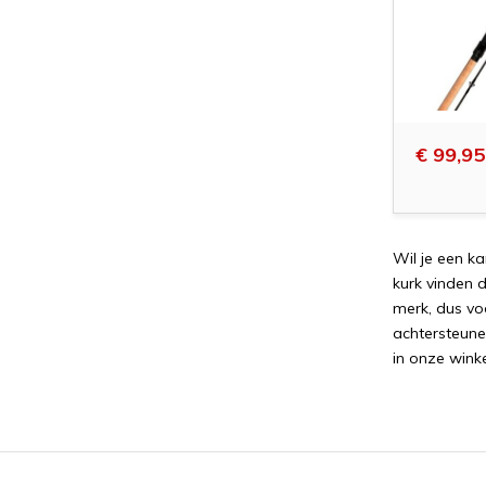
€ 99,95
Wil
je
e
en
k
a
k
ur
k
vind
en
d
mer
k
,
d
us
v
o
a
ch
ter
ste
un
e
in
on
ze
win
k