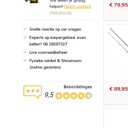
We willen je graag
€ 79,95
helpen!
Neem contact
met ons op
Snelle reactie op uw vragen
Experts op karpergebied, even
bellen? 06 18297327
Live voorraadbeheer
Fysieke winkel & Showroom
(zo/ma gesloten)
Beoordelingen
€ 89,95
9,5