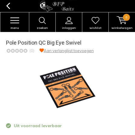
0
menu
zoeken
inloggen
wishlist
winkelwagen
Pole Position QC Big Eye Swivel
(0)
Aan verlanglijst toevoegen
Uit voorraad leverbaar