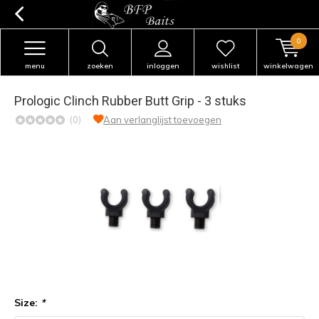
0
menu
zoeken
inloggen
wishlist
winkelwagen
Prologic Clinch Rubber Butt Grip - 3 stuks
(0)
Aan verlanglijst toevoegen
Size:
*