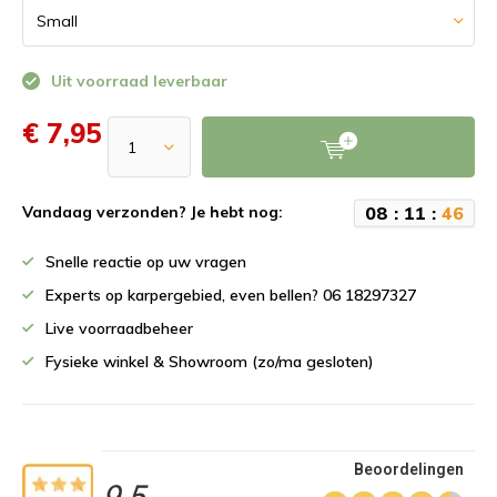
Uit voorraad leverbaar
€ 7,95
0
8
:
1
1
:
4
6
Vandaag verzonden? Je hebt nog:
Snelle reactie op uw vragen
Experts op karpergebied, even bellen? 06 18297327
Live voorraadbeheer
Fysieke winkel & Showroom (zo/ma gesloten)
Beoordelingen