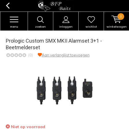
0
menu
zoeken
inloggen
wishlist
winkelwagen
Prologic Custom SMX MKII Alarmset 3+1 -
Beetmelderset
(0)
Aan verlanglijst toevoegen
Niet op voorraad