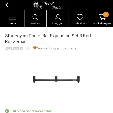
0
menu
zoeken
inloggen
wishlist
winkelwagen
Strategy xs Pod H-Bar Expansion Set 3 Rod -
Buzzerbar
(0)
Aan verlanglijst toevoegen
Uit voorraad leverbaar