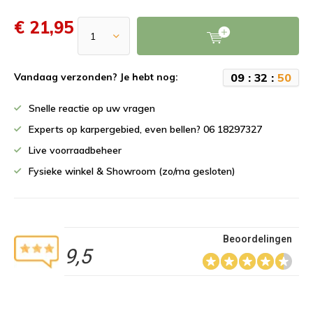
€ 21,95
0
9
:
3
2
:
5
0
Vandaag verzonden? Je hebt nog:
Snelle reactie op uw vragen
Experts op karpergebied, even bellen? 06 18297327
Live voorraadbeheer
Fysieke winkel & Showroom (zo/ma gesloten)
Beoordelingen
9,5