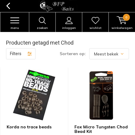
0
menu
zoeken
inloggen
wishlist
winkelwagen
Producten getagd met Chod
Sorteren op:
Filters
Korda no trace beads
Fox Micro Tungsten Chod
Bead Kit