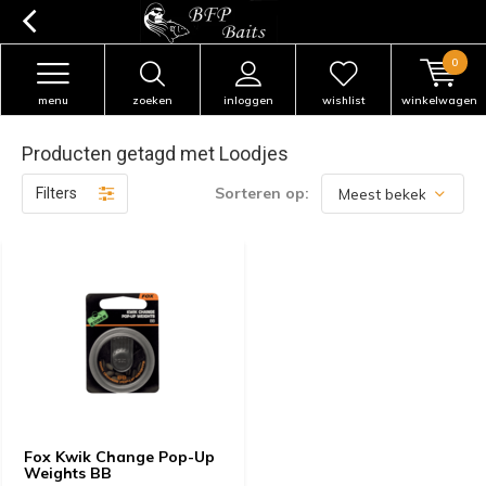
0
menu
zoeken
inloggen
wishlist
winkelwagen
Producten getagd met Loodjes
Sorteren op:
Filters
Fox Kwik Change Pop-Up
Weights BB