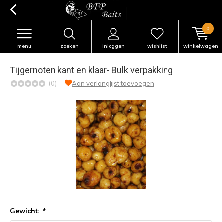
0
menu
zoeken
inloggen
wishlist
winkelwagen
Tijgernoten kant en klaar- Bulk verpakking
(0)
Aan verlanglijst toevoegen
Gewicht:
*