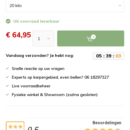
Uit voorraad leverbaar
€ 64,95
0
5
:
3
9
:
0
3
Vandaag verzonden? Je hebt nog:
Snelle reactie op uw vragen
Experts op karpergebied, even bellen? 06 18297327
Live voorraadbeheer
Fysieke winkel & Showroom (zo/ma gesloten)
Beoordelingen