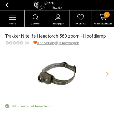
0
menu
zoeken
inloggen
wishlist
winkelwagen
Trakker Nitelife Headtorch 580 zoom - Hoofdlamp
(0)
Aan verlanglijst toevoegen
Uit voorraad leverbaar