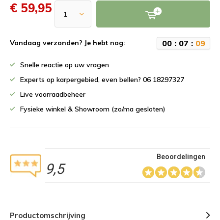
€ 59,95
0
0
:
0
7
:
0
9
Vandaag verzonden? Je hebt nog:
Snelle reactie op uw vragen
Experts op karpergebied, even bellen? 06 18297327
Live voorraadbeheer
Fysieke winkel & Showroom (zo/ma gesloten)
Beoordelingen
9,5
Productomschrijving