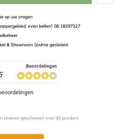
tie op uw vragen
karpergebied, even bellen? 06 18297327
aadbeheer
nkel & Showroom (zo/ma gesloten)
Beoordelingen
5
beoordelingen
en reviews geschreven over dit product.