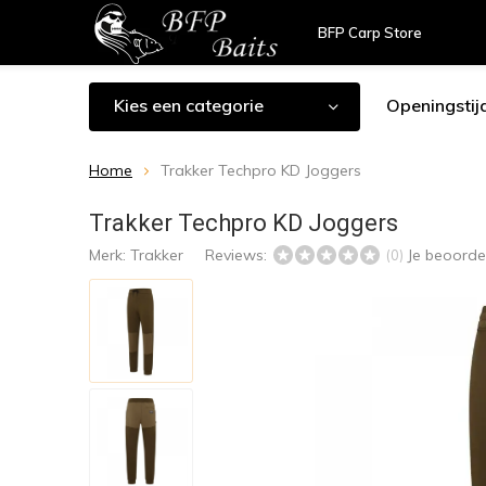
BFP Carp Store
Kies een categorie
Openingstij
Home
Trakker Techpro KD Joggers
Trakker Techpro KD Joggers
Merk:
Trakker
Reviews:
Je beoorde
(0)