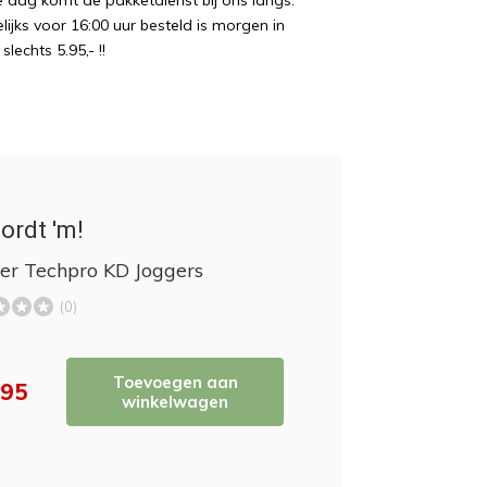
e dag komt de pakketdienst bij ons langs.
ijks voor 16:00 uur besteld is morgen in
echts 5.95,- !!
ordt 'm!
er Techpro KD Joggers
(0)
Toevoegen aan
,95
winkelwagen