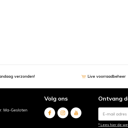
vandaag verzonden!
Live voorraadbeheer
Volg ons
Ontvang d
ur. Ma-Gesloten
* Lees hier de we