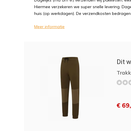
Dagelijks (ma t/m vr) verzenden wij pakketten, elk
Hiermee verzekeren we super snelle levering. Dagel
huis (op werkdagen). De verzendkosten bedragen sl
Meer informatie
Dit w
Trakk
€ 69