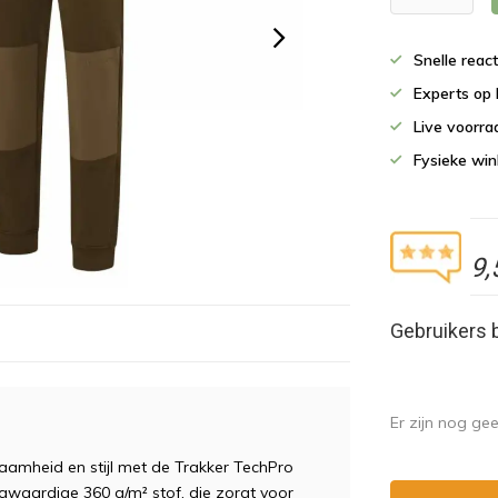
Snelle reac
Experts op 
Live voorr
Fysieke wi
9,
Gebruikers 
Er zijn nog ge
aamheid en stijl met de Trakker TechPro
ogwaardige 360 g/m² stof, die zorgt voor