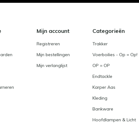
e
Mijn account
Categorieën
Registreren
Trakker
arden
Mijn bestellingen
Voerboilies - Op = Op!
Mijn verlanglijst
OP = OP
Endtackle
urneren
Karper Aas
Kleding
Bankware
Hoofdlampen & Licht